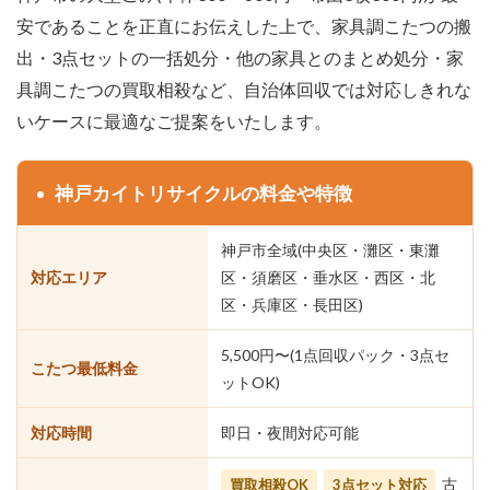
安であることを正直にお伝えした上で、家具調こたつの搬
出・3点セットの一括処分・他の家具とのまとめ処分・家
具調こたつの買取相殺など、自治体回収では対応しきれな
いケースに最適なご提案をいたします。
神戸カイトリサイクルの料金や特徴
神戸市全域(中央区・灘区・東灘
対応エリア
区・須磨区・垂水区・西区・北
区・兵庫区・長田区)
5,500円〜(1点回収パック・3点セ
こたつ最低料金
ットOK)
対応時間
即日・夜間対応可能
古
買取相殺OK
3点セット対応