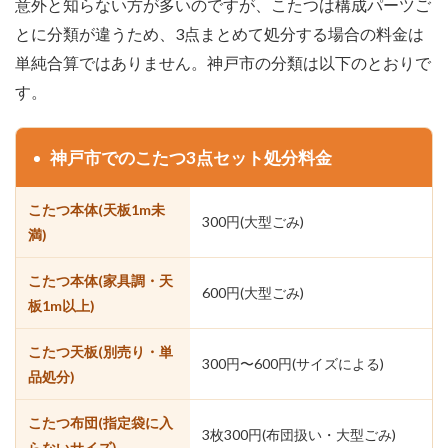
意外と知らない方が多いのですが、こたつは構成パーツご
とに分類が違うため、3点まとめて処分する場合の料金は
単純合算ではありません。神戸市の分類は以下のとおりで
す。
神戸市でのこたつ3点セット処分料金
こたつ本体(天板1m未
300円(大型ごみ)
満)
こたつ本体(家具調・天
600円(大型ごみ)
板1m以上)
こたつ天板(別売り・単
300円〜600円(サイズによる)
品処分)
こたつ布団(指定袋に入
3枚300円(布団扱い・大型ごみ)
らないサイズ)