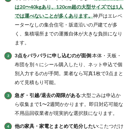
は20〜40kgあり、120cm超の大型サイズでは1人
では運べないことが多くあります。
神戸はエレベ
ーターなしの集合住宅・坂道沿いの戸建てが多
く、集積場所までの運搬自体が大きな負担になり
ます。
3点をバラバラに申し込むのが面倒
:本体・天板・
布団を別々にシール購入したり、ネット申込で個
別入力するのが手間。業者なら写真1枚で3点まと
めて見積もり可能。
急ぎ・引越/退去の期限がある
:大型ごみは申込か
ら収集まで1〜2週間かかります。即日対応可能な
不用品回収業者が現実的な選択肢になります。
他の家具・家電とまとめて処分したい
:こたつだけ