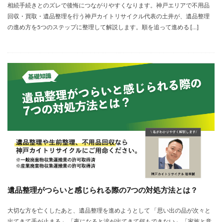
相続手続きとのズレで後悔につながりやすくなります。神戸エリアで不用品
回収・買取・遺品整理を行う神戸カイトリサイクル代表の土井が、遺品整理
の進め方を5つのステップに整理して解説します。順を追って進める […]
遺品整理がつらいと感じられる際の7つの対処方法とは？
大切な方を亡くしたあと、遺品整理を進めようとして 「思い出の品が次々と
出てきて手が止まる」 「夜になると涙が出てきて何もできない」 「家族と意