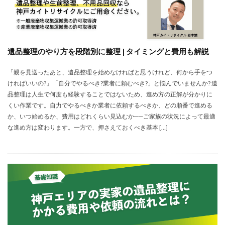
遺品整理のやり方を段階別に整理 | タイミングと費用も解説
「親を見送ったあと、遺品整理を始めなければと思うけれど、何から手をつ
ければいいの?」「自分でやるべき?業者に頼むべき?」と悩んでいませんか? 遺
品整理は人生で何度も経験することではないため、進め方の正解が分かりに
くい作業です。自力でやるべきか業者に依頼するべきか、どの順番で進める
か、いつ始めるか、費用はどれくらい見込むか──ご家族の状況によって最適
な進め方は変わります。一方で、押さえておくべき基本 […]